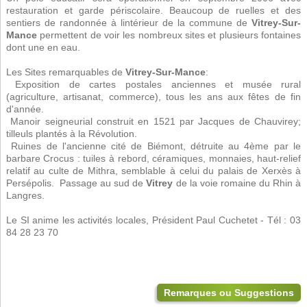
restauration et garde périscolaire. Beaucoup de ruelles et des
sentiers de randonnée à lintérieur de la commune de
Vitrey-Sur-
Mance
permettent de voir les nombreux sites et plusieurs fontaines
dont une en eau.
Les Sites remarquables de
Vitrey-Sur-Mance
:
 Exposition de cartes postales anciennes et musée rural
(agriculture, artisanat, commerce), tous les ans aux fêtes de fin
d'année.
 Manoir seigneurial construit en 1521 par Jacques de Chauvirey;
tilleuls plantés à la Révolution.
 Ruines de l'ancienne cité de Biémont, détruite au 4ème par le
barbare Crocus : tuiles à rebord, céramiques, monnaies, haut-relief
relatif au culte de Mithra, semblable à celui du palais de Xerxès à
Persépolis.  Passage au sud de
Vitrey
de la voie romaine du Rhin à
Langres.
Le SI anime les activités locales, Président Paul Cuchetet - Tél : 03
84 28 23 70
Remarques ou Suggestions