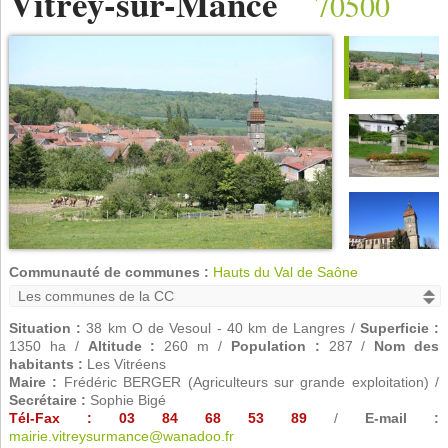
Vitrey-sur-Mance
70500
Communauté de communes :
Hauts du Val de Saône
Situation :
38 km O de Vesoul - 40 km de Langres /
Superficie :
1350 ha /
Altitude :
260 m /
Population :
287 /
Nom des
habitants :
Les Vitréens
Maire :
Frédéric BERGER (Agriculteurs sur grande exploitation) /
Secrétaire :
Sophie Bigé
Tél-Fax : 03 84 68 53 89
/
E-mail :
mairie.vitreysurmance@wanadoo.fr