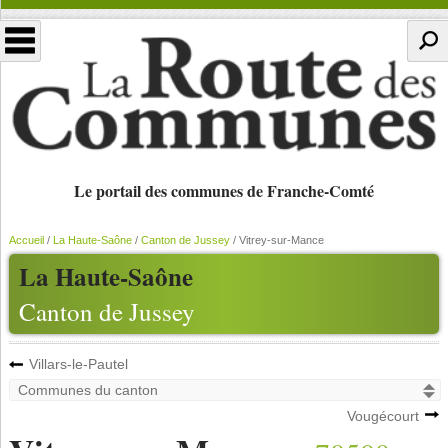
Le portail des communes de Franche-Comté
Accueil
/
La Haute-Saône
/
Canton de Jussey
/
Vitrey-sur-Mance
La Haute-Saône
Canton de Jussey
Villars-le-Pautel
Vougécourt