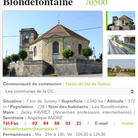
Blondefontaine
70500
Communauté de communes :
Hauts du Val de Saône
Situation :
7 km de Jussey /
Superficie :
1340 ha /
Altitude :
372
m /
Population :
238 /
Nom des habitants :
Les Blondifontains
Maire :
Jacky FAVRET (Anciennes professions intermédiaires) /
Secrétaire :
Angélique ANDRÉ
Tél-Fax : 03 84 68 02 21
/
E-mail :
mairie-
blondefontaine@wanadoo.fr
Permanences :
Ma : 16h à 18h, Ve : 10h30 à 12h30