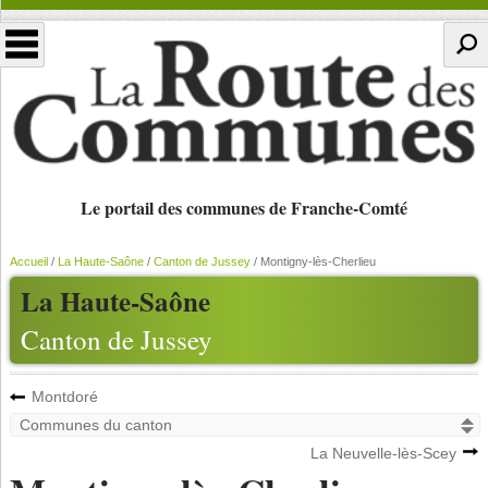
Le portail des communes de Franche-Comté
Accueil
/
La Haute-Saône
/
Canton de Jussey
/
Montigny-lès-Cherlieu
La Haute-Saône
Canton de Jussey
Montdoré
La Neuvelle-lès-Scey