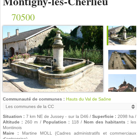
Montigny-lès-Cherlieu
70500
Communauté de communes :
Hauts du Val de Saône
Situation :
7 km NE de Jussey - sur la D46 /
Superficie :
2098 ha /
Altitude :
260 m /
Population :
118 /
Nom des habitants :
les
Montinois
Maire :
Martine MOLL (Cadres administratifs et commerciaux
d'entreprise)