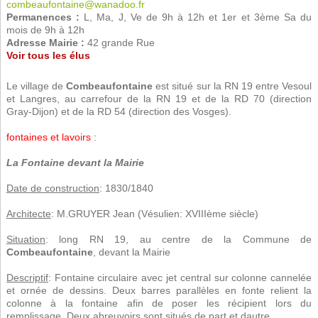
combeaufontaine@wanadoo.fr
Permanences :
L, Ma, J, Ve de 9h à 12h et 1er et 3ème Sa du
mois de 9h à 12h
Adresse Mairie :
42 grande Rue
Voir tous les élus
Le village de
Combeaufontaine
est situé sur la RN 19 entre Vesoul
et Langres, au carrefour de la RN 19 et de la RD 70 (direction
Gray-Dijon) et de la RD 54 (direction des Vosges).
fontaines et lavoirs
:
La Fontaine devant la Mairie
Date de construction
: 1830/1840
Architecte
: M.GRUYER Jean (Vésulien: XVIIIème siècle)
Situation
: long RN 19, au centre de la Commune de
Combeaufontaine
, devant la Mairie
Descriptif
: Fontaine circulaire avec jet central sur colonne cannelée
et ornée de dessins. Deux barres parallèles en fonte relient la
colonne à la fontaine afin de poser les récipient lors du
remplissage. Deux abreuvoirs sont situés de part et dautre.