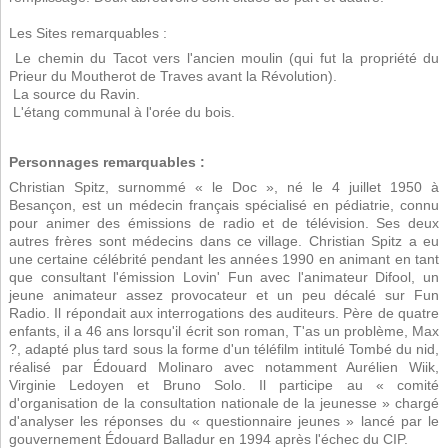
Les Sites remarquables :
 Le chemin du Tacot vers l'ancien moulin (qui fut la propriété du
Prieur du Moutherot de Traves avant la Révolution).
 La source du Ravin.
 L'étang communal à l'orée du bois.
Personnages remarquables :
Christian Spitz, surnommé « le Doc », né le 4 juillet 1950 à
Besançon, est un médecin français spécialisé en pédiatrie, connu
pour animer des émissions de radio et de télévision. Ses deux
autres frères sont médecins dans ce village. Christian Spitz a eu
une certaine célébrité pendant les années 1990 en animant en tant
que consultant l'émission Lovin' Fun avec l'animateur Difool, un
jeune animateur assez provocateur et un peu décalé sur Fun
Radio. Il répondait aux interrogations des auditeurs. Père de quatre
enfants, il a 46 ans lorsqu'il écrit son roman, T'as un problème, Max
?, adapté plus tard sous la forme d'un téléfilm intitulé Tombé du nid,
réalisé par Édouard Molinaro avec notamment Aurélien Wiik,
Virginie Ledoyen et Bruno Solo. Il participe au « comité
d'organisation de la consultation nationale de la jeunesse » chargé
d'analyser les réponses du « questionnaire jeunes » lancé par le
gouvernement Édouard Balladur en 1994 après l'échec du CIP.