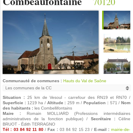
Combeaufontaine
70120
Communauté de communes :
Hauts du Val de Saône
Situation :
25 km de Vesoul - carrefour des RN19 et RN70 /
Superficie :
1219 ha /
Altitude :
259 m /
Population :
571 /
Nom
des habitants :
les Combellifontains
Maire :
Romain MOLLIARD (Professions intermédiaires
administratives de la fonction publique) /
Secrétaire :
Céline
BRUOT - Édith TERRAGNO
Tél : 03 84 92 11 80
/
Fax :
03 84 92 15 23 /
E-mail :
mairie-de-