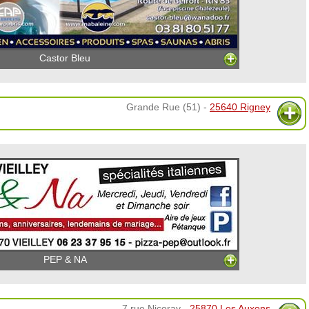
Castor Bleu
Grande Rue (51) -
25640 Rigney
PEP & NA
7 rue Nicoray -
25870 Les Auxons