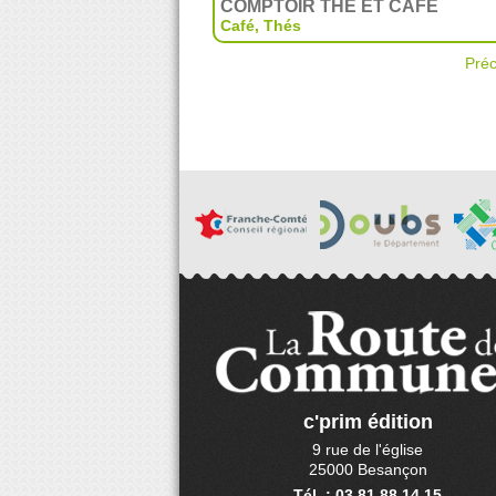
COMPTOIR THÉ ET CAFÉ
Café
,
Thés
Pré
c'prim édition
9 rue de l'église
25000 Besançon
Tél. : 03 81 88 14 15