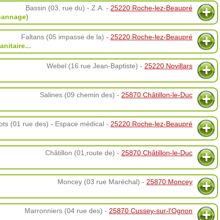
Bassin (03, rue du) - Z.A. -
25220 Roche-lez-Beaupré
épannage)
Faltans (05 impasse de la) -
25220 Roche-lez-Beaupré
anitaire
...
Webel (16 rue Jean-Baptiste) -
25220 Novillars
Salines (09 chemin des) -
25870 Châtillon-le-Duc
ots (01 rue des) - Espace médical -
25220 Roche-lez-Beaupré
Châtillon (01,route de) -
25870 Châtillon-le-Duc
Moncey (03 rue Maréchal) -
25870 Moncey
Marronniers (04 rue des) -
25870 Cussey-sur-l'Ognon