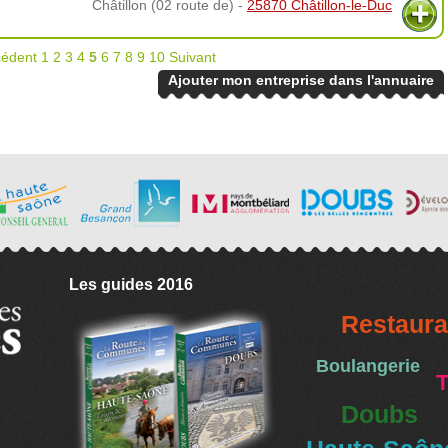
Châtillon (02 route de) -
25870 Châtillon-le-Duc
cédent
1
2
3
4
5
6
7
8
9
10
Suivant
Ajouter mon entreprise dans l'annuaire
Les guides 2016
Restaura
Boulangerie
T
Doubs