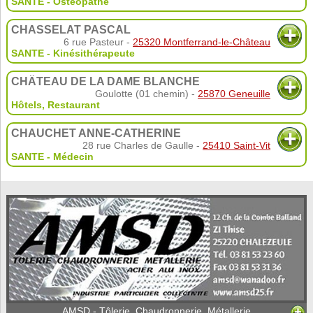
SANTE - Ostéopathe
CHASSELAT PASCAL
6 rue Pasteur -
25320 Montferrand-le-Château
SANTE - Kinésithérapeute
CHÂTEAU DE LA DAME BLANCHE
Goulotte (01 chemin) -
25870 Geneuille
Hôtels
,
Restaurant
CHAUCHET ANNE-CATHERINE
28 rue Charles de Gaulle -
25410 Saint-Vit
SANTE - Médecin
AMSD - Tôlerie, Chaudronnerie, Métallerie