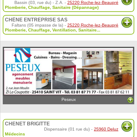
Bassin (03, rue du) - Z.A. -
25220 Roche-lez-Beaupré
Plomberie, Chauffage
,
Sanitaire (Dépannage)
CHÊNE ENTREPRISE SAS
Faltans (05 impasse de la) -
25220 Roche-lez-Beaupré
Plomberie, Chauffage
,
Ventillation
,
Sanitaire
...
Peseux
CHENET BRIGITTE
Dispensaire (01 rue du) -
25960 Deluz
Médecins