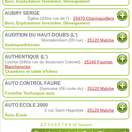
Bois
,
Exploitation forestière
,
Déneigement
AUBRY SERGE
Église (02bis rue de l') -
25470 Charmauvillers
Bois
,
Exploitation forestière
,
Déneigement
AUDITION DU HAUT-DOUBS (L')
Montalembert (09 rue) -
25120 Maîche
Audioprothésiste
AUTHENTIQUE (L')
Loichot (04bis rue du lieutenant Colonel) -
25140 Fournet-
Blancheroche
Chambres et table d'hôtes
AUTO CONTROL FAURE
Gymnase (06 route du) -
25120 Maîche
Contrôle Technique auto
AUTO ECOLE 2000
3 rue Saint-Hippolyte -
25120 Maîche
Auto-École
1
2
3
4
5
6
7
8
9
10
Suivant