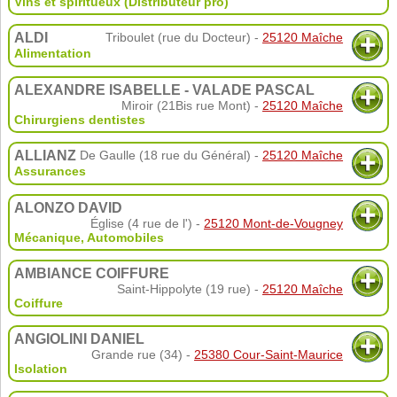
Vins et spiritueux (Distributeur pro)
ALDI
Triboulet (rue du Docteur) -
25120 Maîche
Alimentation
ALEXANDRE ISABELLE - VALADE PASCAL
Miroir (21Bis rue Mont) -
25120 Maîche
Chirurgiens dentistes
ALLIANZ
De Gaulle (18 rue du Général) -
25120 Maîche
Assurances
ALONZO DAVID
Église (4 rue de l') -
25120 Mont-de-Vougney
Mécanique
,
Automobiles
AMBIANCE COIFFURE
Saint-Hippolyte (19 rue) -
25120 Maîche
Coiffure
ANGIOLINI DANIEL
Grande rue (34) -
25380 Cour-Saint-Maurice
Isolation