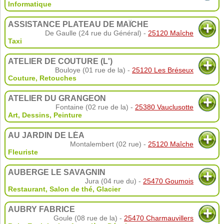
Informatique
ASSISTANCE PLATEAU DE MAÎCHE
De Gaulle (24 rue du Général) -
25120 Maîche
Taxi
ATELIER DE COUTURE (L')
Bouloye (01 rue de la) -
25120 Les Bréseux
Couture
,
Retouches
ATELIER DU GRANGEON
Fontaine (02 rue de la) -
25380 Vauclusotte
Art
,
Dessins
,
Peinture
AU JARDIN DE LÉA
Montalembert (02 rue) -
25120 Maîche
Fleuriste
AUBERGE LE SAVAGNIN
Jura (04 rue du) -
25470 Goumois
Restaurant
,
Salon de thé
,
Glacier
AUBRY FABRICE
Goule (08 rue de la) -
25470 Charmauvillers