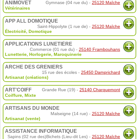
ANIMOVET
Gymnase (04 rue du) -
25120 Maîche
Vétérinaires
APP ALL DOMOTIQUE
Saint-Hippolyte (1 rue de) -
25120 Maîche
Électricité
,
Domotique
APPLICATIONS LUNETIÈRE
Commerce (01 rue du) -
25140 Frambouhans
Lunetterie
,
Horlogerie
,
Maroquinerie
ARCHE DES GRENIERS
15 rue des écoles -
25450 Damprichard
Artisanat (créations)
ART'COIFF
Grande Rue (19) -
25140 Charquemont
Coiffure
,
Mixte
ARTISANS DU MONDE
Malseigne (14 rue) -
25120 Maîche
Artisanat (vente)
ASSISTANCE INFORMATIQUE
Sapins (02 rue des)Bichets (Lieu-dit Les) -
25120 Maîche