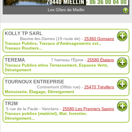
Les Gîtes de Miellin
KOLLY TP SARL
Baume-les-Dames (19 route de) -
25360 Gonsans
Travaux Publics
,
Travaux d'Aménagements ext.
,
Travaux Routiers
...
TEREMA
7 hameau l'Épine -
25580 Étalans
Travaux Publics et/ou Terrassement
,
Espaces Verts
,
Déneigement
TOURNOUX ENTREPRISE
Contremont (08bis rue) -
25470 Trévillers
Menuiserie
,
Élagage
,
Déneigement
TR2M
5 rue de la Paule - Vanclans -
25580 Les Premiers Sapins
Travaux publics (matériel)
,
Mat. forestier
,
Déneigement
...