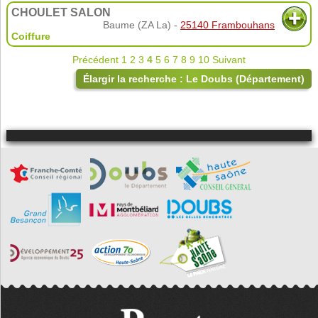
CHOULET SALON
Baume (ZA La) -
25140 Frambouhans
Coiffure
Précédent
1
2
3
4
5
6
7
8
9
10
Suivant
Élargir la recherche : Le Doubs (Département)