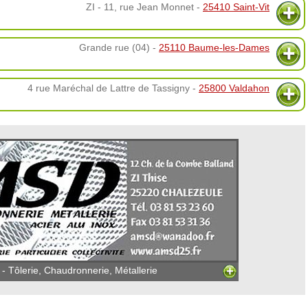
ZI - 11, rue Jean Monnet -
25410 Saint-Vit
Grande rue (04) -
25110 Baume-les-Dames
4 rue Maréchal de Lattre de Tassigny -
25800 Valdahon
 Tôlerie, Chaudronnerie, Métallerie