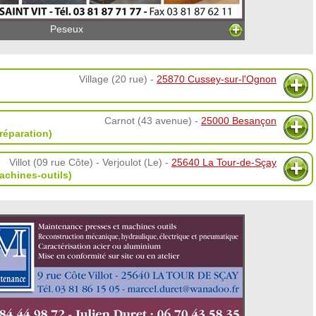
Peseux
Village (20 rue) -
25870 Cussey-sur-l'Ognon
Carnot (43 avenue) -
25000 Besançon
réparation)
Villot (09 rue Côte) - Verjoulot (Le) -
25640 La Tour-de-Sçay
machines-outils)