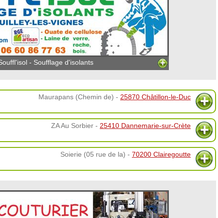
Souffl'isol - Soufflage d'isolants
Maurapans (Chemin de) -
25870 Châtillon-le-Duc
ZA Au Sorbier -
25410 Dannemarie-sur-Crète
Soierie (05 rue de la) -
70200 Clairegoutte