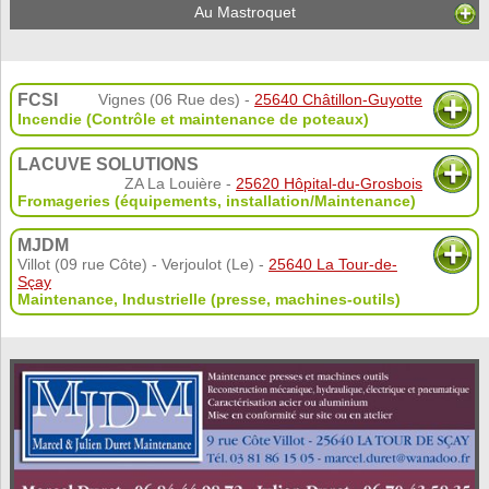
Au Mastroquet
FCSI
Vignes (06 Rue des) -
25640 Châtillon-Guyotte
Incendie (Contrôle et maintenance de poteaux)
LACUVE SOLUTIONS
ZA La Louière -
25620 Hôpital-du-Grosbois
Fromageries (équipements, installation/Maintenance)
MJDM
Villot (09 rue Côte) - Verjoulot (Le) -
25640 La Tour-de-
Sçay
Maintenance
,
Industrielle (presse, machines-outils)