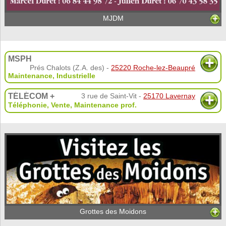
MJDM
MSPH
Prés Chalots (Z.A. des) -
25220 Roche-lez-Beaupré
Maintenance
,
Industrielle
TÉLÉCOM +
3 rue de Saint-Vit -
25170 Lavernay
Téléphonie
,
Vente
,
Maintenance prof.
Grottes des Moidons