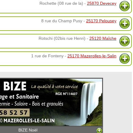
Rochette (08 rue de la) -
25870 Devecey
8 rue du Champ Pusy -
25170 Pelousey
Rotschi (02bis rue Henri) -
25120 Maîche
1 rue de Fonteny -
25170 Mazerolles-le-Salin
BIZE Noël