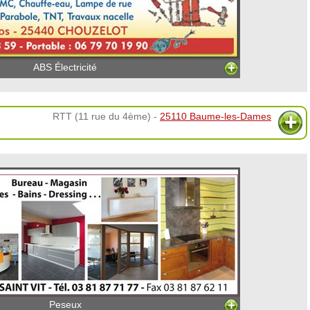
ABS Électricité
RTT (11 rue du 4ème) -
25110 Baume-les-Dames
Peseux