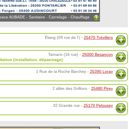
e AUBADE - Sanitaire - Carrelage - Chauffage
Étang (09 rue de l') -
25470 Trévillers
Tamaris (16 rue) -
25000 Besançon
ilation (installation, dépannage)
1 Rue de la Roche Barchey -
25390 Loray
2 allée des Grillons -
25480 Pirey
32 Grande rue -
25170 Pelousey