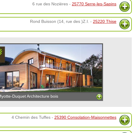
6 rue des Nozières -
25770 Serre-les-Sapins
Rond Buisson (14, rue des )Z.I. -
25220 Thise
yotte-Duquet Architecture bois
4 Chemin des Tuffes -
25390 Consolation-Maisonnettes