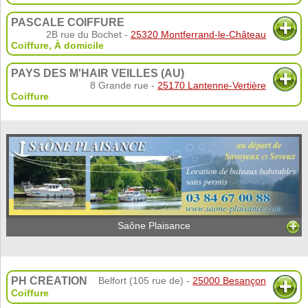
PASCALE COIFFURE
2B rue du Bochet -
25320 Montferrand-le-Château
Coiffure
,
À domicile
PAYS DES M'HAIR VEILLES (AU)
8 Grande rue -
25170 Lantenne-Vertière
Coiffure
Saône Plaisance
PH CRÉATION
Belfort (105 rue de) -
25000 Besançon
Coiffure