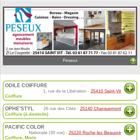
Peseux
ODILE COIFFURE
1, rue de la Libération -
25410 Saint-Vit
Coiffure
OPHÉ'STYL
26 rue des Cités -
25140 Charquemont
Coiffure (à domicile)
PACIFIC COLOR
Nationale (30 rue) -
25220 Roche-lez-Beaupré
Coiffure
,
Mixte