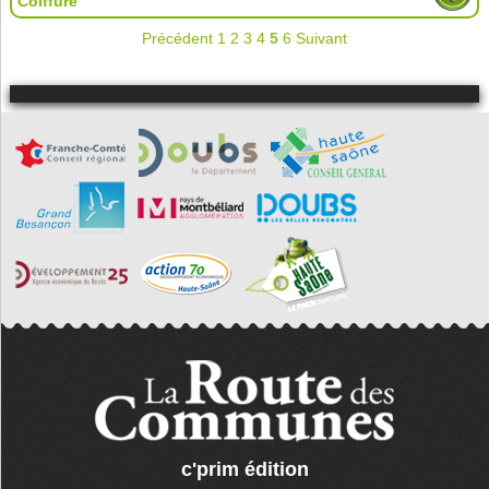
Coiffure
Précédent
1
2
3
4
5
6
Suivant
c'prim édition