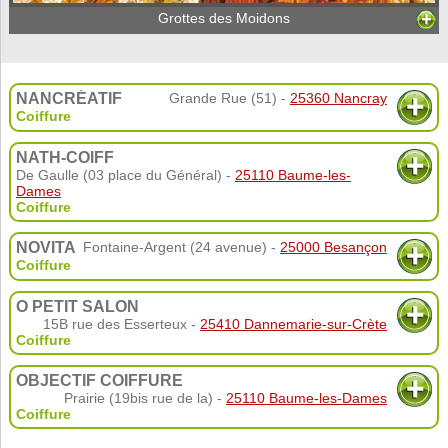
Grottes des Moidons
NANCRÉATIF
Grande Rue (51) -
25360 Nancray
Coiffure
NATH-COIFF
De Gaulle (03 place du Général) -
25110 Baume-les-
Dames
Coiffure
NOVITA
Fontaine-Argent (24 avenue) -
25000 Besançon
Coiffure
O PETIT SALON
15B rue des Esserteux -
25410 Dannemarie-sur-Crète
Coiffure
OBJECTIF COIFFURE
Prairie (19bis rue de la) -
25110 Baume-les-Dames
Coiffure