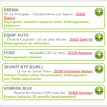
EBENIA
19 rue Principale - Charbonnières Les Sapins -
25580
Étalans
Paysagiste, entretien espaces verts
,
Aménagements
extérieurs
ÉQUIP' AUTO
ZA de la Coupotte - 14 rue Jean Moulin -
25410 Saint-Vit
Aménagement de véhicules
FCRD
Mirabelles (30 rue des) -
25220 Amagney
Aménagement intérieur
JEUNOT BTP (EURL)
11 rue du Savoir Faire -
25390 Orchamps-Vennes
Travaux Publics et/ou Terrassement
,
Aménagement
ext.
,
Petite maçonnerie
KOMPAN JEUX
Baume-les-Dames (13B route de) -
25360 Gonsans
Espace ludiques
,
Et sportifs (aménagement)