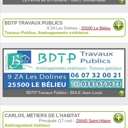
La Ferme de la Fontaine - GAEC Muhlematter
BDTP TRAVAUX PUBLICS
9 ZA Les Dolines -
25500 Le Bélieu
Travaux Publics
,
Aménagements extérieurs
BDTP Travaux Publics - BOLE Jean-Louis
CARLOS, MÉTIERS DE L'HABITAT
Principale (17 rue) -
25640 Saint-Hilaire
Aménagement intérieur