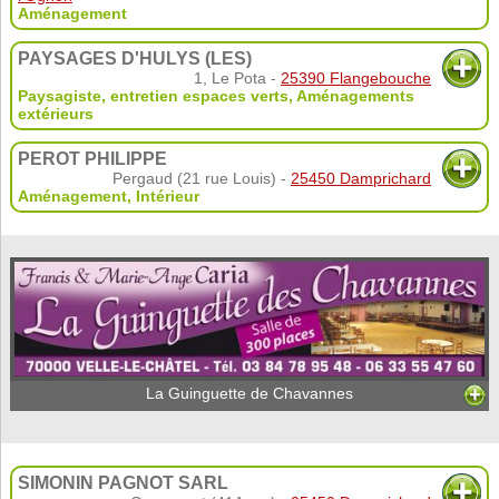
Aménagement
PAYSAGES D'HULYS (LES)
1, Le Pota -
25390 Flangebouche
Paysagiste, entretien espaces verts
,
Aménagements
extérieurs
PEROT PHILIPPE
Pergaud (21 rue Louis) -
25450 Damprichard
Aménagement
,
Intérieur
La Guinguette de Chavannes
SIMONIN PAGNOT SARL