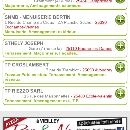
Grammont (41A rue) -
25450 Damprichard
Maçonnerie
,
Aménagements extérieurs
SNMB - MENUISERIE BERTIN
1 Rue du Champ du Creux - ZA Planche Sèche -
25390
Orchamps-Vennes
Menuiserie
,
Aménagement extérieur
STHELY JOSEPH
Gare (7 rue de la) -
25110 Baume-les-Dames
Terrassement
,
Maçonnerie
,
Façades
...
TP GROSLAMBERT
7 rue du Tremblot -
25690 Avoudrey
Travaux Publics et/ou Terrassement
,
Aménagement
réseaux
TP RIEZZO SARL
15 rue des Maisonnettes -
25480 École-Valentin
Terrassement
,
Aménagement ext.
,
T.P.