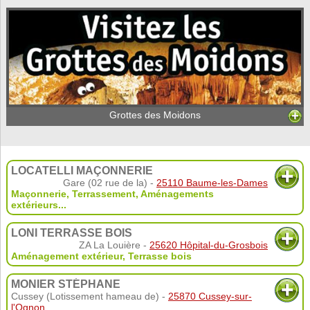
Grottes des Moidons
LOCATELLI MAÇONNERIE
Gare (02 rue de la) -
25110 Baume-les-Dames
Maçonnerie
,
Terrassement
,
Aménagements
extérieurs
...
LONI TERRASSE BOIS
ZA La Louière -
25620 Hôpital-du-Grosbois
Aménagement extérieur
,
Terrasse bois
MONIER STÉPHANE
Cussey (Lotissement hameau de) -
25870 Cussey-sur-
l'Ognon