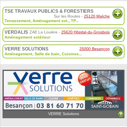
TSE TRAVAUX PUBLICS & FORESTIERS
Sur les Routes -
25120 Maîche
Terrassement
,
Aménagement ext.
,
TP
...
VERDALIS
ZAE La Louière -
25620 Hôpital-du-Grosbois
Aménagement extérieur
VERRE SOLUTIONS
25000 Besançon
Aménagement
,
Salle de bain
,
Cuisines
...
VERRE Solutions