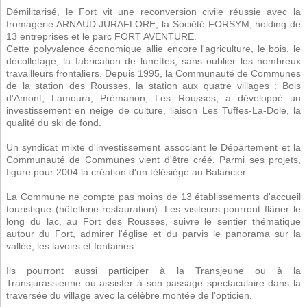
Démilitarisé, le Fort vit une reconversion civile réussie avec la
fromagerie ARNAUD JURAFLORE, la Société FORSYM, holding de
13 entreprises et le parc FORT AVENTURE.
Cette polyvalence économique allie encore l'agriculture, le bois, le
décolletage, la fabrication de lunettes, sans oublier les nombreux
travailleurs frontaliers. Depuis 1995, la Communauté de Communes
de la station des Rousses, la station aux quatre villages : Bois
d'Amont, Lamoura, Prémanon, Les Rousses, a développé un
investissement en neige de culture, liaison Les Tuffes-La-Dole, la
qualité du ski de fond.
Un syndicat mixte d'investissement associant le Département et la
Communauté de Communes vient d'être créé. Parmi ses projets,
figure pour 2004 la création d'un télésiège au Balancier.
La Commune ne compte pas moins de 13 établissements d'accueil
touristique (hôtellerie-restauration). Les visiteurs pourront flâner le
long du lac, au Fort des Rousses, suivre le sentier thématique
autour du Fort, admirer l'église et du parvis le panorama sur la
vallée, les lavoirs et fontaines.
Ils pourront aussi participer à la Transjeune ou à la
Transjurassienne ou assister à son passage spectaculaire dans la
traversée du village avec la célèbre montée de l'opticien.