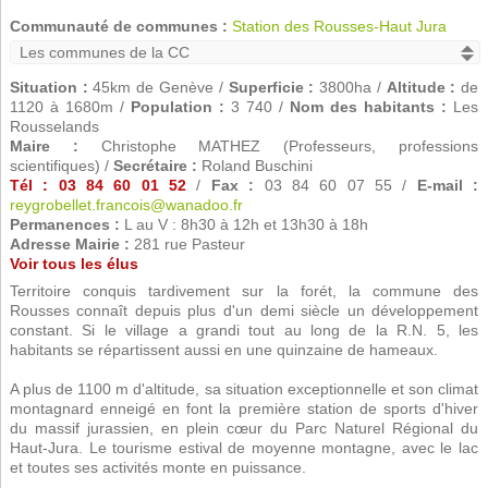
Communauté de communes :
Station des Rousses-Haut Jura
Situation :
45km de Genève /
Superficie :
3800ha /
Altitude :
de
1120 à 1680m /
Population :
3 740 /
Nom des habitants :
Les
Rousselands
Maire :
Christophe MATHEZ (Professeurs, professions
scientifiques) /
Secrétaire :
Roland Buschini
Tél : 03 84 60 01 52
/
Fax :
03 84 60 07 55 /
E-mail :
reygrobellet.francois@wanadoo.fr
Permanences :
L au V : 8h30 à 12h et 13h30 à 18h
Adresse Mairie :
281 rue Pasteur
Voir tous les élus
Territoire conquis tardivement sur la forét, la commune des
Rousses connaît depuis plus d'un demi siècle un développement
constant. Si le village a grandi tout au long de la R.N. 5, les
habitants se répartissent aussi en une quinzaine de hameaux.
A plus de 1100 m d'altitude, sa situation exceptionnelle et son climat
montagnard enneigé en font la première station de sports d'hiver
du massif jurassien, en plein cœur du Parc Naturel Régional du
Haut-Jura. Le tourisme estival de moyenne montagne, avec le lac
et toutes ses activités monte en puissance.