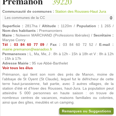
Prémanon
39220
Communauté de communes :
Station des Rousses-Haut Jura
Superficie :
2817ha /
Altitude :
1120m /
Population :
1 265 /
Nom des habitants :
Premanoniers
Maire :
Nolwenn MARCHAND (Professions libérales) /
Secrétaire :
Maryse Conry
Tél : 03 84 60 77 09
/
Fax :
03 84 60 72 52 /
E-mail :
mairie.premanon@wanadoo.fr
Permanences :
L, Ma, Me, J : 8h à 12h - 15h à 18h et V : 8h à 12h
- 15h à 17h
Adresse Mairie :
95 rue Abbé-Barthelet
Voir tous les élus
Prémanon, qui tient son nom des prés de Manon, moine de
l’abbaye de St Oyent (St Claude), lequel fut le défricheur de cette
terre haut-jurassienne, fait partie, avec 3 autres villages, de la
station d’été et d’hiver des Rousses, haut-Jura. La population peut
atteindre 5 000 personnes en haute saison : on trouve de
nombreux centres de vacances, maisons familiales ou colonies,
ainsi que des gîtes, meublés et un camping.
Remarques ou Suggestions