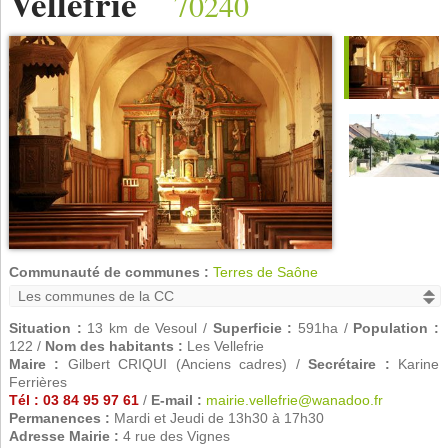
Vellefrie
70240
Communauté de communes :
Terres de Saône
Situation :
13 km de Vesoul /
Superficie :
591ha /
Population :
122 /
Nom des habitants :
Les Vellefrie
Maire :
Gilbert CRIQUI (Anciens cadres) /
Secrétaire :
Karine
Ferrières
Tél : 03 84 95 97 61
/
E-mail :
mairie.vellefrie@wanadoo.fr
Permanences :
Mardi et Jeudi de 13h30 à 17h30
Adresse Mairie :
4 rue des Vignes