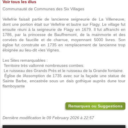
Voir tous les élus
Communauté de Communes des Six Villages
Vellefrie faisait partie de lancienne seigneurie de La Villeneuve,
dont une portion était sur Vellefrie et lautre sur Flagy. Le village fut
ensuite réuni à la seigneurie de Flagy en 1679. Il fut affranchi en
1786, par la princesse de Bauffremont, de la mainmorte et des
corvées de faucille et de charrue, moyennant 5000 livres. Son
église fut construite en 1735 en remplacement de lancienne trop
éloignée au lieu-dit «les Vignes.
Les Sites remarquables :
 Territoire très vallonné nombreuses combes.
 Le ruisseau des Grands Prés et le ruisseau de la Grande fontaine.
 Église de lAssomption de 1735 avec sur la façade une statue de
Sainte Barbe, encastrée sous un dais gothique auprès dune tour
flamboyante
Remarques ou Suggestions
Dernière modification le 09 February 2026 à 22:57