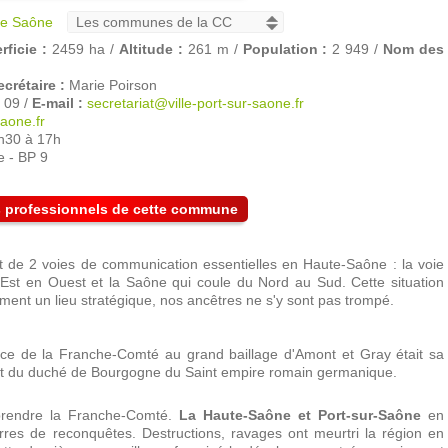
de Saône
rficie :
2459 ha /
Altitude :
261 m /
Population :
2 949 /
Nom des
ecrétaire :
Marie Poirson
 09 /
E-mail :
secretariat@ville-port-sur-saone.fr
saone.fr
h30 à 17h
e - BP 9
es professionnels de cette commune
t de 2 voies de communication essentielles en Haute-Saône : la voie
d'Est en Ouest et la Saône qui coule du Nord au Sud. Cette situation
cement un lieu stratégique, nos ancêtres ne s'y sont pas trompé.
nce de la Franche-Comté au grand baillage d'Amont et Gray était sa
it du duché de Bourgogne du Saint empire romain germanique.
prendre la Franche-Comté.
La Haute-Saône et Port-sur-Saône
en
erres de reconquêtes. Destructions, ravages ont meurtri la région en