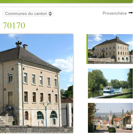
Provenchère
70170