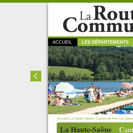
ACCUEIL
LES DÉPARTEMENTS
Accueil
/
La Haute-Saône
/
Canton de Port-sur-Saôn
La Haute-Saône
Cant