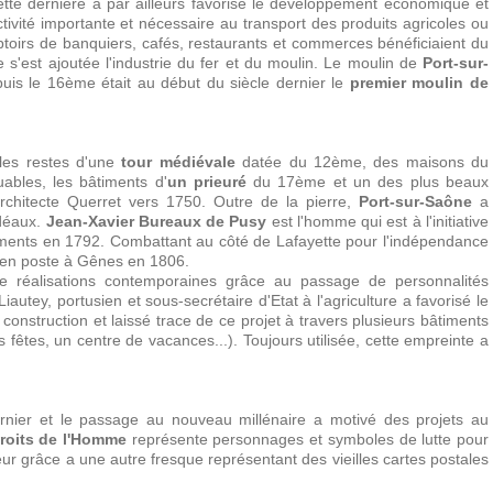
ette dernière a par ailleurs favorisé le développement économique et
tivité importante et nécessaire au transport des produits agricoles ou
toirs de banquiers, cafés, restaurants et commerces bénéficiaient du
'est ajoutée l'industrie du fer et du moulin. Le moulin de
Port-sur-
puis le 16ème était au début du siècle dernier le
premier moulin de
 les restes d'une
tour médiévale
datée du 12ème, des maisons du
bles, les bâtiments d'
un prieuré
du 17ème et un des plus beaux
rchitecte Querret vers 1750. Outre de la pierre,
Port-sur-Saône
a
idéaux.
Jean-Xavier Bureaux de Pusy
est l'homme qui est à l'initiative
ents en 1792. Combattant au côté de Lafayette pour l'indépendance
t en poste à Gênes en 1806.
de réalisations contemporaines grâce au passage de personnalités
autey, portusien et sous-secrétaire d'Etat à l'agriculture a favorisé le
 construction et laissé trace de ce projet à travers plusieurs bâtiments
s fêtes, un centre de vacances...). Toujours utilisée, cette empreinte a
dernier et le passage au nouveau millénaire a motivé des projets au
roits de l'Homme
représente personnages et symboles de lutte pour
leur grâce a une autre fresque représentant des vieilles cartes postales