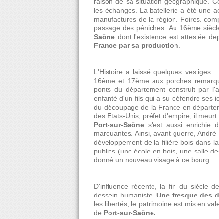
raison de sa situation géographique. C
les échanges. La batellerie a été une ac
manufacturés de la région. Foires, comp
passage des péniches. Au 16ème siècle s
Saône
dont l'existence est attestée de
France par sa production
.
L'Histoire a laissé quelques vestiges :
16ème et 17ème aux porches remarqua
ponts du département construit par l'a
enfanté d'un fils qui a su défendre ses 
du découpage de la France en départem
des Etats-Unis, préfet d'empire, il meur
Port-sur-Saône
s'est aussi enrichie 
marquantes. Ainsi, avant guerre, André Li
développement de la filière bois dans la
publics (une école en bois, une salle de
donné un nouveau visage à ce bourg.
D'influence récente, la fin du siècle 
dessein humaniste.
Une fresque des d
les libertés, le patrimoine est mis en va
de
Port-sur-Saône.