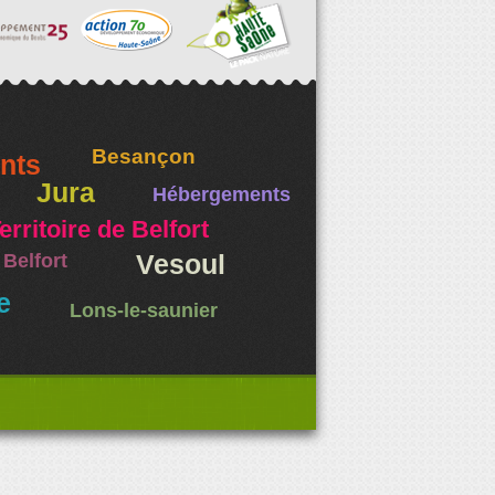
Besançon
nts
Jura
Hébergements
erritoire de Belfort
Belfort
Vesoul
e
Lons-le-saunier