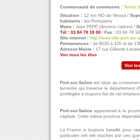
Communauté de communes :
Terres 
Situation :
12 km NO de Vesoul /
Supe
habitants :
les Portusiens
Maire :
Jean PEPE (Anciens cadres) /
S
Tél : 03 84 78 18 00
/
Fax :
03 84 78 18
Site internet :
http://www.ville-port-sur-
Permanences :
de 8h30 à 12h et de 13
Adresse Mairie :
17 rue Gilberte-Lavair
Voir tous les élus
Voir l
Port-sur-Saône
est situé au croisemen
terrestre qui traverse le département 
privilégiée a toujours fait de cet empla
Port-sur-Saône
appartenait à la provi
capitale. Cette même province dépenda
La France a toujours bataillé pour re
particulier ont été touchés par ces gu