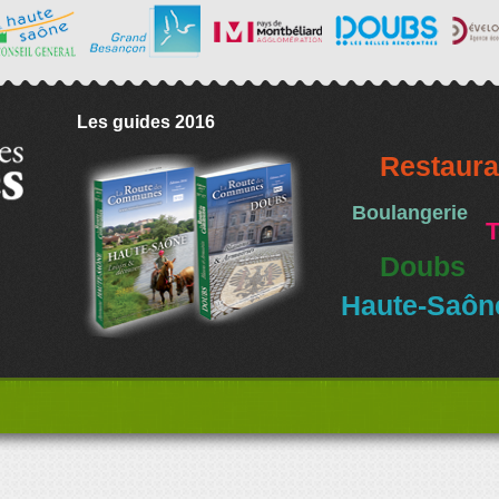
Les guides 2016
Restaura
Boulangerie
T
Doubs
Haute-Saôn