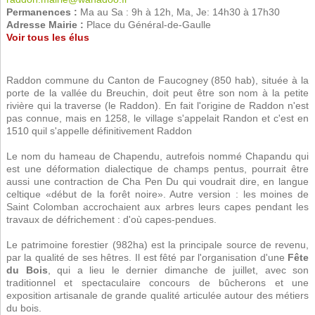
Permanences :
Ma au Sa : 9h à 12h, Ma, Je: 14h30 à 17h30
Adresse Mairie :
Place du Général-de-Gaulle
Voir tous les élus
Raddon commune du Canton de Faucogney (850 hab), située à la
porte de la vallée du Breuchin, doit peut être son nom à la petite
rivière qui la traverse (le Raddon). En fait l'origine de Raddon n'est
pas connue, mais en 1258, le village s'appelait Randon et c'est en
1510 quil s'appelle définitivement Raddon
Le nom du hameau de Chapendu, autrefois nommé Chapandu qui
est une déformation dialectique de champs pentus, pourrait être
aussi une contraction de Cha Pen Du qui voudrait dire, en langue
celtique «début de la forêt noire». Autre version : les moines de
Saint Colomban accrochaient aux arbres leurs capes pendant les
travaux de défrichement : d'où capes-pendues.
Le patrimoine forestier (982ha) est la principale source de revenu,
par la qualité de ses hêtres. Il est fêté par l'organisation d'une
Fête
du Bois
, qui a lieu le dernier dimanche de juillet, avec son
traditionnel et spectaculaire concours de bûcherons et une
exposition artisanale de grande qualité articulée autour des métiers
du bois.