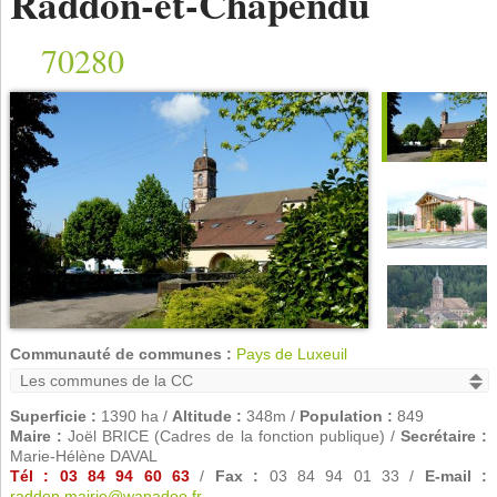
Raddon-et-Chapendu
70280
Communauté de communes :
Pays de Luxeuil
Superficie :
1390 ha /
Altitude :
348m /
Population :
849
Maire :
Joël BRICE (Cadres de la fonction publique) /
Secrétaire :
Marie-Hélène DAVAL
Tél : 03 84 94 60 63
/
Fax :
03 84 94 01 33 /
E-mail :
raddon.mairie@wanadoo.fr