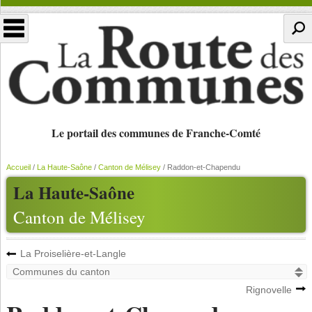
Le portail des communes de Franche-Comté
Accueil
/
La Haute-Saône
/
Canton de Mélisey
/
Raddon-et-Chapendu
La Haute-Saône
Canton de Mélisey
La Proiselière-et-Langle
Rignovelle