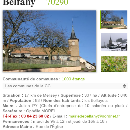
Belfahy
70290
Communauté de communes :
1000 étangs
Situation :
17 km de Melisey /
Superficie :
307 ha /
Altitude :
840
m /
Population :
83 /
Nom des habitants :
les Belfayots
Maire :
Julien PY (Chefs d'entreprise de 10 salariés ou plus) /
Secrétaire :
Ophélie MOREL
Tél-Fax : 03 84 23 60 02
/
E-mail :
mairiedebelfahy@nordnet.fr
Permanences :
mardi de 9h à 12h et jeudi de 16h à 18h
Adresse Mairie :
Rue de l'Église