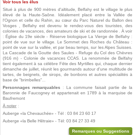
Voir tous les élus
Situé à plus de 900 mètres d'altitude, Belfahy est le village le plus
élevé de la Haute-Saône. Idéalement placé entre la Vallée de
l'Ognon et celle du Rahin, au cœur du Parc Naturel du Ballon des
Vosges , Belfahy est devenu le rendez-vous des touristes, des
colonies de vacances, des amateurs de ski et de randonnée . À voir
: Église du 19e siècle - Réserve biologique La Vierge de Belfahy :
point de vue sur le village. Le Sommet des Roches du Château :
point de vue sur la vallée, et par beau temps, sur les Alpes Suisses.
La Cascade de la Goutte des Saules - Refuge du Col des Chèvres
(916 m) - Colonie de vacances CCAS. La renommée de Belfahy
tient également à sa célèbre Fête des Myrtilles qui, chaque dernier
dimanche de juillet, réunit les gourmands autour d'une multitude de
tartes, de beignets, de sirops, de bonbons et autres spécialités à
base de "brimbelles"...
Personnages remarquables
: La commune faisait partie de la
Baronnie de Faucogney et appartenait en 1789 à la marquise de
Baufremont
À noter
:
Auberge «la Chevauchée» - Tél : 03 84 23 60 17
Auberge «la Belle Hêtraie» - Tél: 03 84 27 33 49
Remarques ou Suggestions