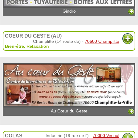
Gindro
COEUR DU GESTE (AU)
Champlitte (14 route de) -
70600 Champlitte
Bien-être
,
Relaxation
Au Cœur du Geste
COLAS
Industrie (19 rue de l') -
70000 Vesoul