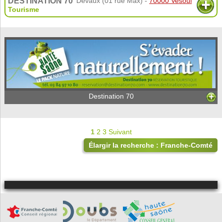
DESTINATION 70
Devaux (01 rue Max) -
70000 Vesoul
Tourisme
Destination 70
1
2
3
Suivant
Élargir la recherche : Franche-Comté