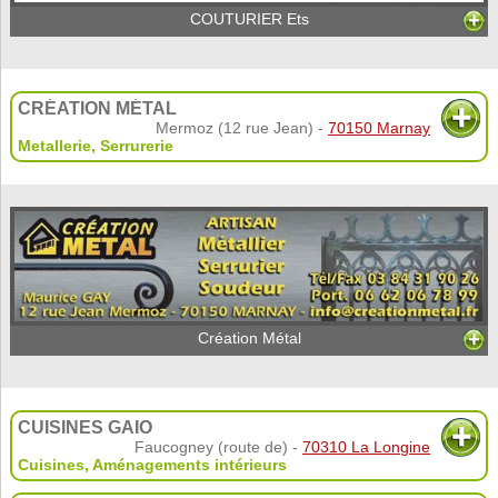
COUTURIER Ets
CRÉATION MÉTAL
Mermoz (12 rue Jean) -
70150 Marnay
Metallerie
,
Serrurerie
Création Métal
CUISINES GAIO
Faucogney (route de) -
70310 La Longine
Cuisines
,
Aménagements intérieurs