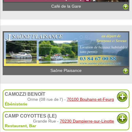
Café de la Gare
Saône Plaisance
CAMOZZI BENOÎT
Orme (08 rue de l') -
70100 Bouhans-et-Feurg
Ébénisterie
CAMP COYOTTES (LE)
Grande Rue -
70230 Dampierre-sur-Linotte
Restaurant
,
Bar