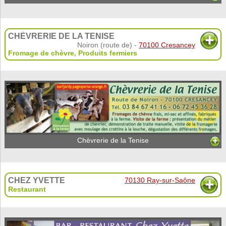
CHÈVRERIE DE LA TENISE
Noiron (route de) -
70100 Cresancey
Fromage de chèvre
,
Produits fermiers
Chèvrerie de la Tenise
CHEZ YVETTE
70130 Ray-sur-Saône
Restaurant