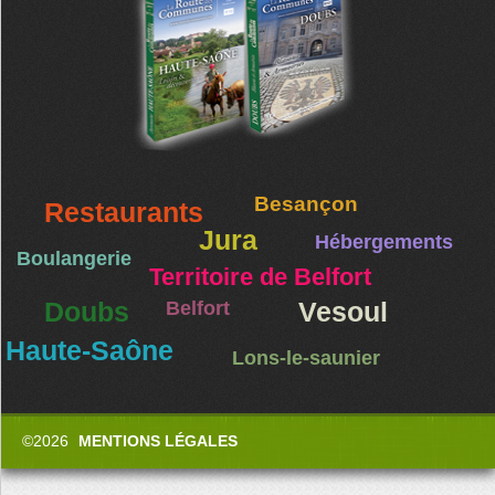
Besançon
Restaurants
Jura
Hébergements
Boulangerie
Territoire de Belfort
Doubs
Belfort
Vesoul
Haute-Saône
Lons-le-saunier
©2026
MENTIONS LÉGALES