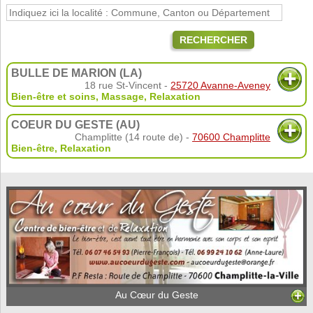
RECHERCHER
BULLE DE MARION (LA)
18 rue St-Vincent -
25720 Avanne-Aveney
Bien-être et soins
,
Massage
,
Relaxation
COEUR DU GESTE (AU)
Champlitte (14 route de) -
70600 Champlitte
Bien-être
,
Relaxation
Au Cœur du Geste