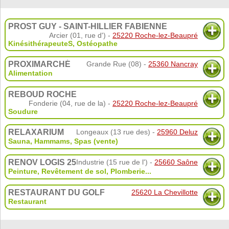
PROST GUY - SAINT-HILLIER FABIENNE
Arcier (01, rue d') -
25220 Roche-lez-Beaupré
KinésithérapeuteS
,
Ostéopathe
PROXIMARCHÉ
Grande Rue (08) -
25360 Nancray
Alimentation
REBOUD ROCHE
Fonderie (04, rue de la) -
25220 Roche-lez-Beaupré
Soudure
RELAXARIUM
Longeaux (13 rue des) -
25960 Deluz
Sauna
,
Hammams
,
Spas (vente)
RENOV LOGIS 25
Industrie (15 rue de l') -
25660 Saône
Peinture
,
Revêtement de sol
,
Plomberie
...
RESTAURANT DU GOLF
25620 La Chevillotte
Restaurant