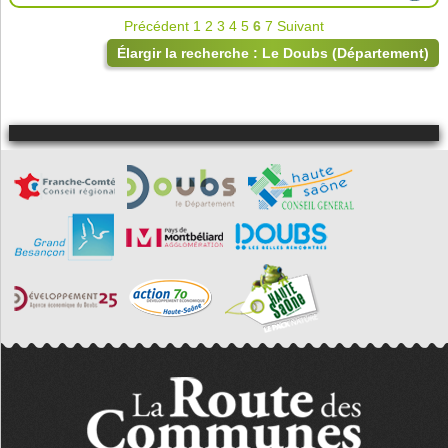
Précédent
1
2
3
4
5
6
7
Suivant
Élargir la recherche : Le Doubs (Département)