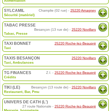
Alimentation
SYLCAMIL
Champlie (02 rue) -
25220 Amagney
Sécurité (matériel)
TABAC PRESSE
Besançon (13 rue de) -
25220 Novillars
Tabac
,
Presse
TAXI BONNET
25220 Roche-lez-Beaupré
Taxi
TAXIS BESANÇON
25220 Novillars
Taxi
,
Ambulances
TG FINANCES
Z.I. -
25220 Roche-lez-Beaupré
Crédits
TIKI (LE)
Besançon (13 route de) -
25220 Novillars
Restaurant
,
Bar
,
Pmu
UNIVERS DE CATH (L')
27 route Nationale -
25220 Roche-lez-Beaupré
Mercerie, bonneterie