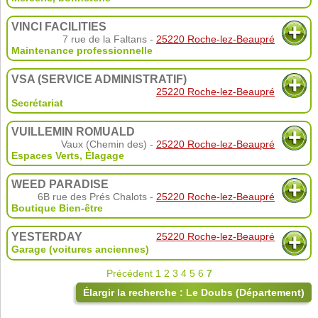
VINCI FACILITIES
7 rue de la Faltans -
25220 Roche-lez-Beaupré
Maintenance professionnelle
VSA (SERVICE ADMINISTRATIF)
25220 Roche-lez-Beaupré
Secrétariat
VUILLEMIN ROMUALD
Vaux (Chemin des) -
25220 Roche-lez-Beaupré
Espaces Verts
,
Élagage
WEED PARADISE
6B rue des Prés Chalots -
25220 Roche-lez-Beaupré
Boutique Bien-être
YESTERDAY
25220 Roche-lez-Beaupré
Garage (voitures anciennes)
Précédent
1
2
3
4
5
6
7
Élargir la recherche : Le Doubs (Département)