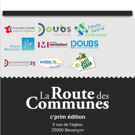
c'prim édition
9 rue de l'église
25000 Besançon