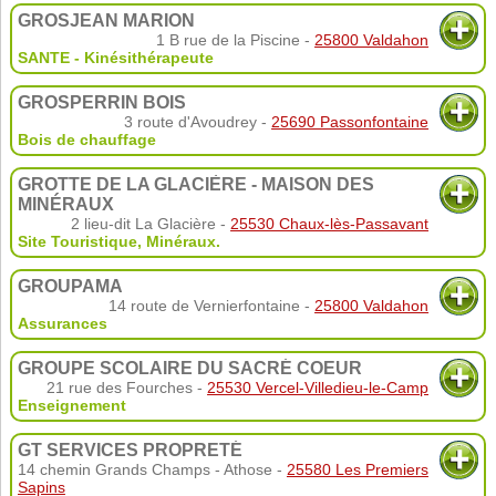
GROSJEAN MARION
1 B rue de la Piscine -
25800 Valdahon
SANTE - Kinésithérapeute
GROSPERRIN BOIS
3 route d'Avoudrey -
25690 Passonfontaine
Bois de chauffage
GROTTE DE LA GLACIÈRE - MAISON DES
MINÉRAUX
2 lieu-dit La Glacière -
25530 Chaux-lès-Passavant
Site Touristique
,
Minéraux.
GROUPAMA
14 route de Vernierfontaine -
25800 Valdahon
Assurances
GROUPE SCOLAIRE DU SACRÉ COEUR
21 rue des Fourches -
25530 Vercel-Villedieu-le-Camp
Enseignement
GT SERVICES PROPRETÉ
14 chemin Grands Champs - Athose -
25580 Les Premiers
Sapins