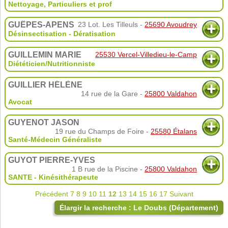
Nettoyage
,
Particuliers et prof
GUÊPES-APENS
23 Lot. Les Tilleuls -
25690 Avoudrey
Désinsectisation - Dératisation
GUILLEMIN MARIE
25530 Vercel-Villedieu-le-Camp
Diététicien/Nutritionniste
GUILLIER HÉLÈNE
14 rue de la Gare -
25800 Valdahon
Avocat
GUYENOT JASON
19 rue du Champs de Foire -
25580 Étalans
Santé-Médecin Généraliste
GUYOT PIERRE-YVES
1 B rue de la Piscine -
25800 Valdahon
SANTE - Kinésithérapeute
Précédent
7
8
9
10
11
12
13
14
15
16
17
Suivant
Élargir la recherche : Le Doubs (Département)