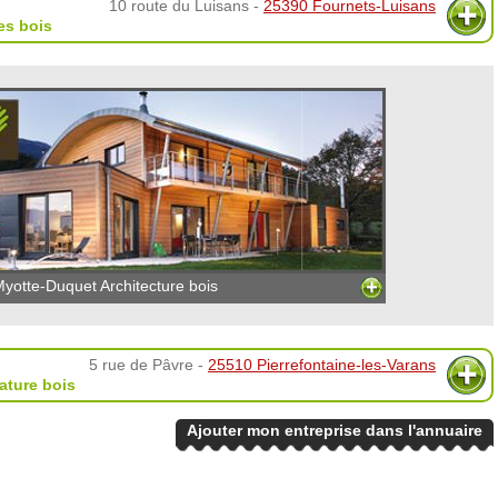
10 route du Luisans -
25390 Fournets-Luisans
es bois
yotte-Duquet Architecture bois
5 rue de Pâvre -
25510 Pierrefontaine-les-Varans
ature bois
Ajouter mon entreprise dans l'annuaire