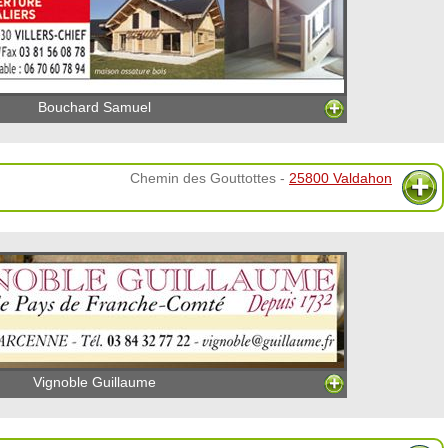
Bouchard Samuel
Chemin des Gouttottes -
25800 Valdahon
Vignoble Guillaume