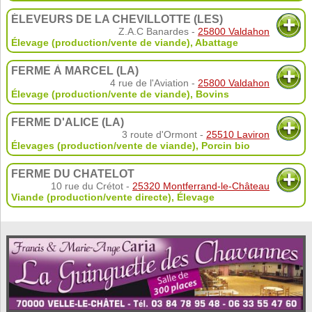
ÉLEVEURS DE LA CHEVILLOTTE (LES)
Z.A.C Banardes -
25800 Valdahon
Élevage (production/vente de viande)
,
Abattage
FERME À MARCEL (LA)
4 rue de l'Aviation -
25800 Valdahon
Élevage (production/vente de viande)
,
Bovins
FERME D'ALICE (LA)
3 route d'Ormont -
25510 Laviron
Élevages (production/vente de viande)
,
Porcin bio
FERME DU CHATELOT
10 rue du Crétot -
25320 Montferrand-le-Château
Viande (production/vente directe)
,
Élevage