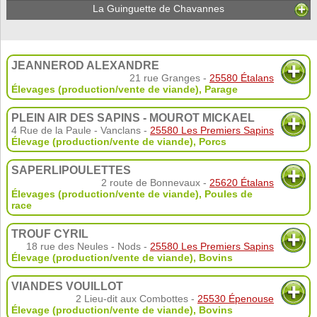
La Guinguette de Chavannes
JEANNEROD ALEXANDRE
21 rue Granges -
25580 Étalans
Élevages (production/vente de viande)
,
Parage
PLEIN AIR DES SAPINS - MOUROT MICKAEL
4 Rue de la Paule - Vanclans -
25580 Les Premiers Sapins
Élevage (production/vente de viande)
,
Porcs
SAPERLIPOULETTES
2 route de Bonnevaux -
25620 Étalans
Élevages (production/vente de viande)
,
Poules de
race
TROUF CYRIL
18 rue des Neules - Nods -
25580 Les Premiers Sapins
Élevage (production/vente de viande)
,
Bovins
VIANDES VOUILLOT
2 Lieu-dit aux Combottes -
25530 Épenouse
Élevage (production/vente de viande)
,
Bovins