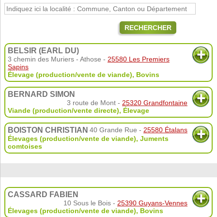
RECHERCHER
BELSIR (EARL DU)
3 chemin des Muriers - Athose -
25580 Les Premiers
Sapins
Élevage (production/vente de viande)
,
Bovins
BERNARD SIMON
3 route de Mont -
25320 Grandfontaine
Viande (production/vente directe)
,
Élevage
BOISTON CHRISTIAN
40 Grande Rue -
25580 Étalans
Élevages (production/vente de viande)
,
Juments
comtoises
CASSARD FABIEN
10 Sous le Bois -
25390 Guyans-Vennes
Élevages (production/vente de viande)
,
Bovins