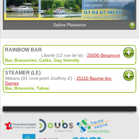
Saône Plaisance
RAINBOW BAR
Liberté (12 rue de la) -
25000 Besançon
Bar, Brasseries, Cafés
,
Gay friendly
STEAMER (LE)
Abbans (01 rond-point Jouffroy d') -
25110 Baume-les-
Dames
Bar, Brasserie
,
Tabac