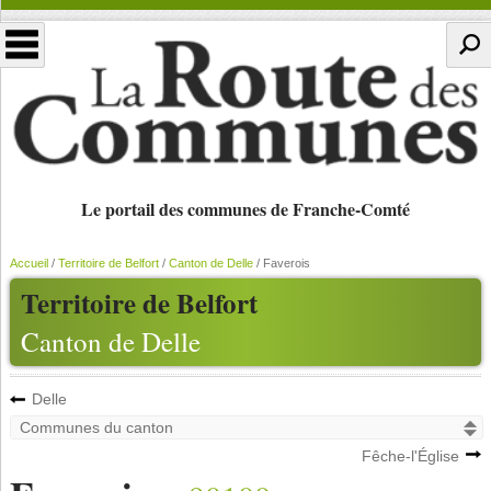
Le portail des communes de Franche-Comté
Accueil
/
Territoire de Belfort
/
Canton de Delle
/
Faverois
Territoire de Belfort
Canton de Delle
Delle
Fêche-l'Église