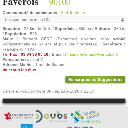
Faverois
90100
Communauté de communes :
Sud Territoire
Situation :
23 km de Delle /
Superficie :
650 ha /
Altitude :
360 m
/
Population :
593
Maire :
Bernard CERF (Personnes diverses sans activité
professionnelle de 60 ans et plus (sauf retraités)) /
Secrétaire :
Francine WITTIG
Tél-Fax : 03 84 36 05 16
/
E-mail :
mairie.faverois@wanadoo.fr
Permanences :
L et V
Adresse Mairie :
1 rue de Suarce
Voir tous les élus
Remarques ou Suggestions
Dernière modification le 09 February 2026 à 22:57