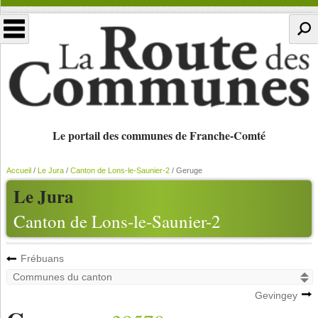
Le portail des communes de Franche-Comté
Accueil
/
Le Jura
/
Canton de Lons-le-Saunier-2
/
Geruge
Le Jura
Canton de Lons-le-Saunier-2
Frébuans
Gevingey