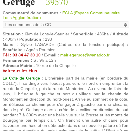
Geruge
39570
Communauté de communes :
ECLA (Espace Communautaire
Lons Agglomération)
Situation :
6km de Lons-le-Saunier /
Superficie :
436ha /
Altitude
:
400m /
Population :
193
Maire :
Sylvie LAGARDE (Cadres de la fonction publique) /
Secrétaire :
Agnès Routhier
Tél : 03 84 47 30 10
/
E-mail :
mairiegeruge@wanadoo.fr
Permanences :
S : 9h à 12h
Adresse Mairie :
10 rue de la Chapelle
Voir tous les élus
La Côte de Geruge
: L’itinéraire part de la mairie (en bordure du
CD117). Il se dirige vers l’ouest puis vers le nord en empruntant la
rue de la Chapelle, puis la rue de Montorient. Au niveau de l’aire de
jeux, il bifurque à gauche et sort du village par le chemin de
Montorient en direction du nord-ouest. Arrivé au sommet de la côte,
on délaisse ce chemin pour s’engager à gauche par une chicane,
dans le pré. On longe alors la crête de la colline en direction du sud
pendant 7 à 800m avec une belle vue sur la Bresse et les monts de
Bourgogne par temps clair. On franchit une autre chicane pour
traverser une haie et on débouche dans une nouvelle pâture où l’on
monte en direction du point culminant de la crête (486m) où se