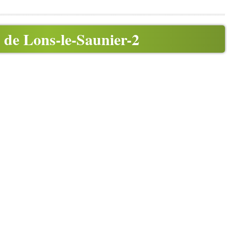
de Lons-le-Saunier-2
n