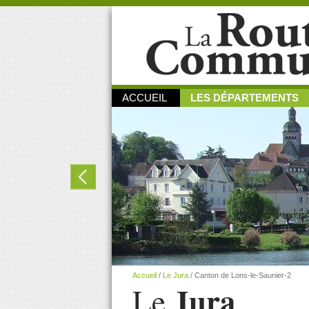
ACCUEIL
LES DÉPARTEMENTS
Accueil
/
Le Jura
/
Canton de Lons-le-Saunier-2
Jura
Le