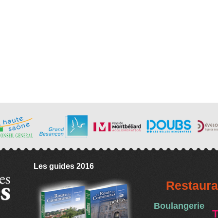
Les guides 2016
Restaura
Boulangerie
T