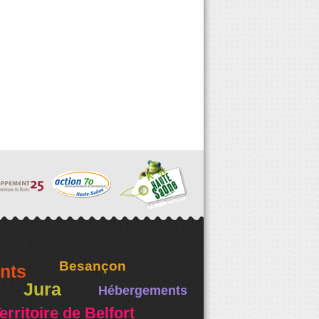
Besançon
nts
Jura
Hébergements
erritoire de Belfort