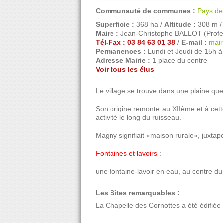
Communauté de communes :
Pays de
Superficie :
368 ha /
Altitude :
308 m 
Maire :
Jean-Christophe BALLOT (Profess
Tél-Fax : 03 84 63 01 38
/
E-mail :
mair
Permanences :
Lundi et Jeudi de 15h à
Adresse Mairie :
1 place du centre
Voir tous les élus
Le village se trouve dans une plaine quel
Son origine remonte au XIIème et à cett
activité le long du ruisseau.
Magny signifiait «maison rurale», juxtap
Fontaines et lavoirs
:
une fontaine-lavoir en eau, au centre du 
Les Sites remarquables :
La Chapelle des Cornottes a été édifiée