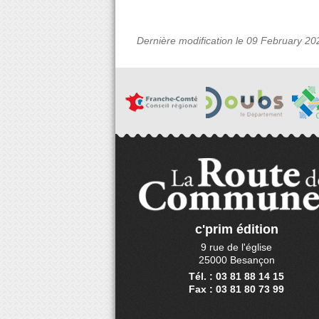
Dernière modification le 09 February 20
c'prim édition
9 rue de l'église
25000 Besançon
Tél. : 03 81 88 14 15
Fax : 03 81 80 73 99