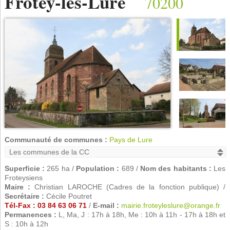
Frotey-lès-Lure
70200
Communauté de communes :
Pays de Lure
Superficie :
265 ha /
Population :
689 /
Nom des habitants :
Les
Froteysiens
Maire :
Christian LAROCHE (Cadres de la fonction publique) /
Secrétaire :
Cécile Poutret
Tél-Fax : 03 84 63 06 71
/
E-mail :
mairie.froteyleslure@orange.fr
Permanences :
L, Ma, J : 17h à 18h, Me : 10h à 11h - 17h à 18h et
S : 10h à 12h