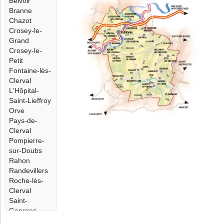
Belvoir
Branne
Chazot
Crosey-le-
Grand
Crosey-le-
Petit
Fontaine-lès-
Clerval
L'Hôpital-
Saint-Lieffroy
Orve
Pays-de-
Clerval
Pompierre-
sur-Doubs
Rahon
Randevillers
Roche-lès-
Clerval
Saint-
Georges-
Armont