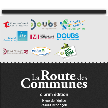
Sancey
Surmont
Vellerot-lès-
Belvoir
Vellevans
Vyt-lès-
Belvoir
c'prim édition
9 rue de l'église
25000 Besançon