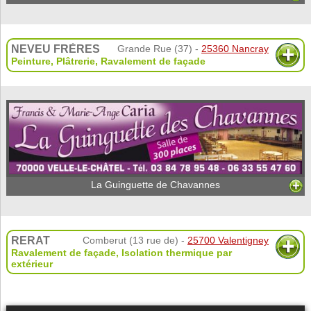
NEVEU FRÈRES
Grande Rue (37) -
25360 Nancray
Peinture
,
Plâtrerie
,
Ravalement de façade
La Guinguette de Chavannes
RERAT
Comberut (13 rue de) -
25700 Valentigney
Ravalement de façade
,
Isolation thermique par
extérieur