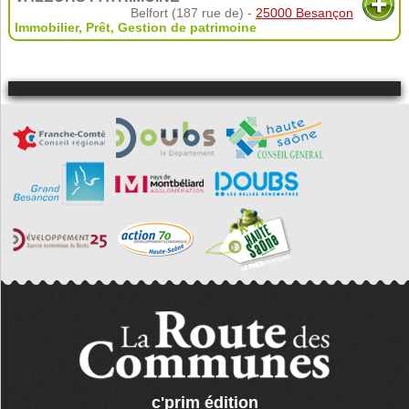
Belfort (187 rue de) -
25000 Besançon
Immobilier
,
Prêt
,
Gestion de patrimoine
c'prim édition