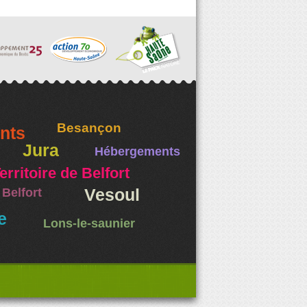
Besançon
nts
Jura
Hébergements
erritoire de Belfort
Belfort
Vesoul
e
Lons-le-saunier