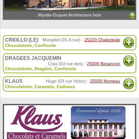
Myotte-Duquet Architecture bois
CRIOLLO (LE)
Murgelot (01 A rue) -
25220 Chalezeule
Chocolaterie
,
Confiserie
DRAGÉES JACQUEMIN
Cras (03 rue des) -
25000 Besançon
Chocolaterie
,
Dragées
,
Confiserie
KLAUS
Hugo (03 rue Victor) -
25500 Morteau
Chocolaterie
,
Caramels
,
Cadeaux