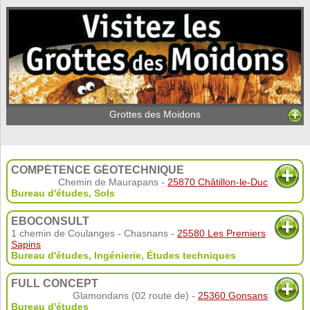
Grottes des Moidons
COMPÉTENCE GÉOTECHNIQUE
Chemin de Maurapans -
25870 Châtillon-le-Duc
Bureau d'études
,
Sols
EBOCONSULT
1 chemin de Coulanges - Chasnans -
25580 Les Premiers
Sapins
Bureau d'études
,
Ingénierie
,
Études techniques
FULL CONCEPT
Glamondans (02 route de) -
25360 Gonsans
Bureau d'études