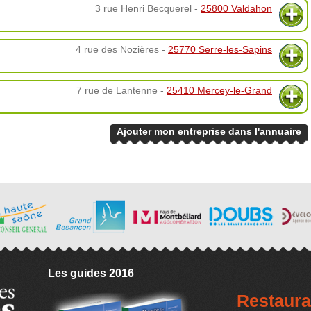
3 rue Henri Becquerel -
25800 Valdahon
4 rue des Nozières -
25770 Serre-les-Sapins
7 rue de Lantenne -
25410 Mercey-le-Grand
Ajouter mon entreprise dans l'annuaire
Les guides 2016
Restaura