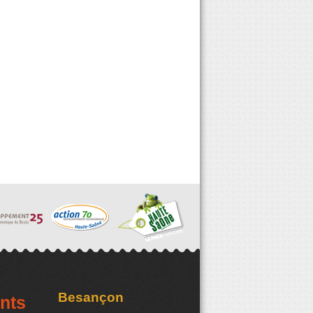
Besançon
nts