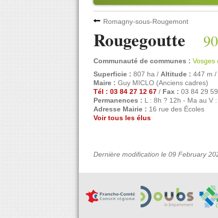
Romagny-sous-Rougemont
Rougegoutte
90
Communauté de communes :
Vosges 
Superficie :
807 ha /
Altitude :
447 m 
Maire :
Guy MICLO (Anciens cadres)
Tél : 03 84 27 12 67
/
Fax :
03 84 29 59
Permanences :
L : 8h ? 12h - Ma au V :
Adresse Mairie :
16 rue des Écoles
Voir tous les élus
Dernière modification le 09 February 20