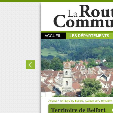
ACCUEIL
LES DÉPARTEMENTS
Accueil
/
Territoire de Belfort
/
Canton de Giromagny
Territoire de Belfort