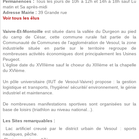
Permanences :
Tous les jours de 10h à 12h et 14h à 18h sauf Lu
matin et Sa après-midi
Adresse Mairie :
39 Grande rue
Voir tous les élus
Vaivre-Et-Montoille
est située dans la vallée du Durgeon au pied
du camp de César, cette commune rurale fait partie de la
Communauté de Communes de l'agglomération de Vesoul, la zone
industrielle située en partie sur le territoire regroupe de
nombreuses activités économiques dont principalement les Usines
Peugeot.
L'église date du XVIIIème sauf le choeur du XIIIème et la chapelle
du XVIème.
Un pôle universitaire (lIUT de Vesoul-Vaivre) propose : la gestion
logistique et transports, l'hygiène/ sécurité/ environnement, le génie
industriel et maintenance.
De nombreuses manifestations sportives sont organisées sur la
base de loisirs (triathlon au niveau national...).
Les Sites remarquables :
 Lac artificiel creusé par le district urbain de Vesoul : sports
nautiques, pêche.