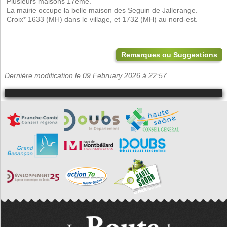
 Plusieurs maisons 17ème.
La mairie occupe la belle maison des Seguin de Jallerange.
 Croix* 1633 (MH) dans le village, et 1732 (MH) au nord-est.
Remarques ou Suggestions
Dernière modification le 09 February 2026 à 22:57