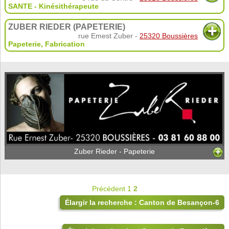
SANTE - Kinésithérapeute
ZUBER RIEDER (PAPETERIE)
rue Emest Zuber -
25320 Boussières
Papeterie
,
Fabrication
Zuber Rieder - Papeterie
Précédent
1
2
Élargir la recherche : Canton de Besançon-6