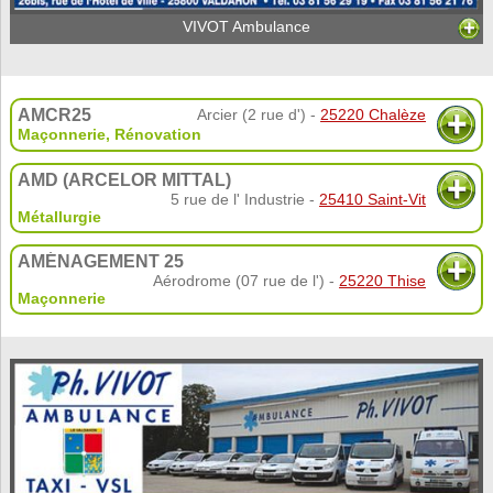
VIVOT Ambulance
AMCR25
Arcier (2 rue d') -
25220 Chalèze
Maçonnerie
,
Rénovation
AMD (ARCELOR MITTAL)
5 rue de l' Industrie -
25410 Saint-Vit
Métallurgie
AMÉNAGEMENT 25
Aérodrome (07 rue de l') -
25220 Thise
Maçonnerie