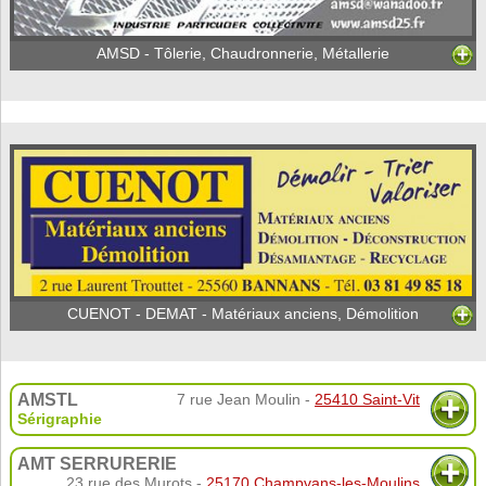
AMSD - Tôlerie, Chaudronnerie, Métallerie
CUENOT - DEMAT - Matériaux anciens, Démolition
AMSTL
7 rue Jean Moulin -
25410 Saint-Vit
Sérigraphie
AMT SERRURERIE
23 rue des Murots -
25170 Champvans-les-Moulins