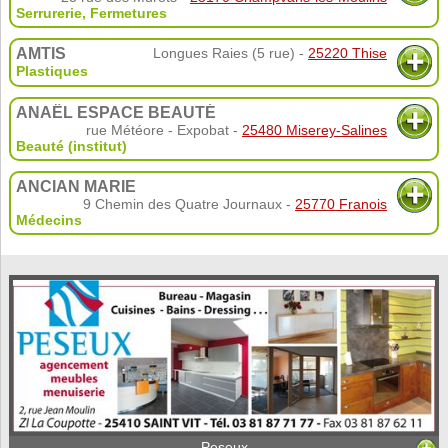
Serrurerie
,
Fermetures
AMTIS
Longues Raies (5 rue) -
25220 Thise
Plastiques
ANAËL ESPACE BEAUTÉ
rue Météore - Expobat -
25480 Miserey-Salines
Beauté (institut)
ANCIAN MARIE
9 Chemin des Quatre Journaux -
25770 Franois
Médecins
Peseux