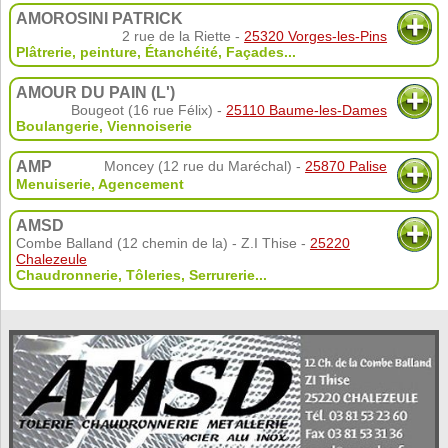
AMOROSINI PATRICK
2 rue de la Riette -
25320 Vorges-les-Pins
Plâtrerie, peinture
,
Étanchéité
,
Façades
...
AMOUR DU PAIN (L')
Bougeot (16 rue Félix) -
25110 Baume-les-Dames
Boulangerie
,
Viennoiserie
AMP
Moncey (12 rue du Maréchal) -
25870 Palise
Menuiserie
,
Agencement
AMSD
Combe Balland (12 chemin de la) - Z.I Thise -
25220
Chalezeule
Chaudronnerie
,
Tôleries
,
Serrurerie
...