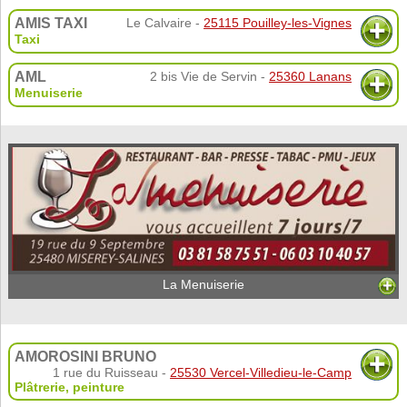
AMIS TAXI
Le Calvaire -
25115 Pouilley-les-Vignes
Taxi
AML
2 bis Vie de Servin -
25360 Lanans
Menuiserie
La Menuiserie
AMOROSINI BRUNO
1 rue du Ruisseau -
25530 Vercel-Villedieu-le-Camp
Plâtrerie, peinture