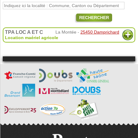
RECHERCHER
TPA LOC A ET C
La Montée -
25450 Damprichard
Location maériel agricole