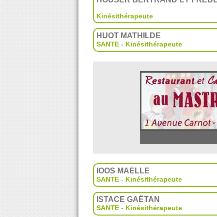
Kinésithérapeute
HUOT MATHILDE
SANTE - Kinésithérapeute
IOOS MAËLLE
SANTE - Kinésithérapeute
ISTACE GAËTAN
SANTE - Kinésithérapeute