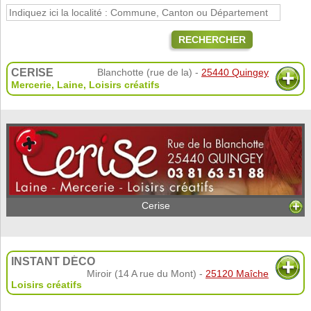
RECHERCHER
CERISE
Blanchotte (rue de la) -
25440 Quingey
Mercerie
,
Laine
,
Loisirs créatifs
Cerise
INSTANT DÉCO
Miroir (14 A rue du Mont) -
25120 Maîche
Loisirs créatifs