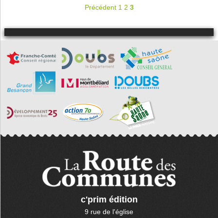
Précédent
1
2
3
c'prim édition
9 rue de l'église